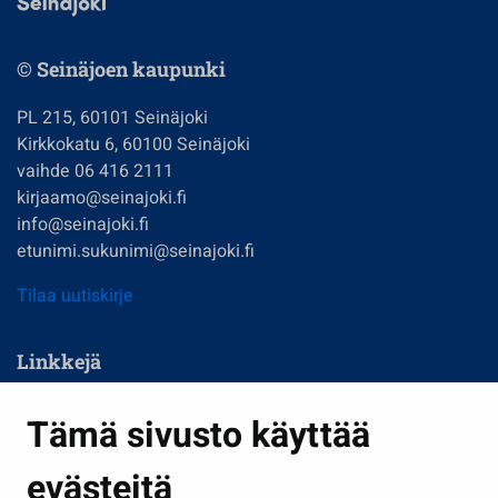
© Seinäjoen kaupunki
PL 215, 60101 Seinäjoki
Kirkkokatu 6, 60100 Seinäjoki
vaihde 06 416 2111
kirjaamo@seinajoki.fi
info@seinajoki.fi
etunimi.sukunimi@seinajoki.fi
Tilaa uutiskirje
Linkkejä
Asuminen ja ympäristö
Tämä sivusto käyttää
Kasvatus ja opetus
evästeitä
Kulttuuri ja liikunta