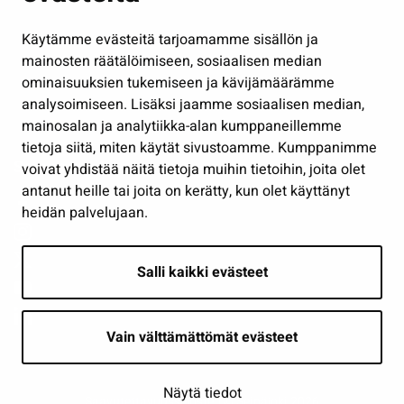
Hallinto
Käytämme evästeitä tarjoamamme sisällön ja
Työ ja yrittäminen
mainosten räätälöimiseen, sosiaalisen median
Osallistu ja asioi
ominaisuuksien tukemiseen ja kävijämäärämme
analysoimiseen. Lisäksi jaamme sosiaalisen median,
Näytä omat evästeasetukseni
mainosalan ja analytiikka-alan kumppaneillemme
tietoja siitä, miten käytät sivustoamme. Kumppanimme
Seuraa meitä
voivat yhdistää näitä tietoja muihin tietoihin, joita olet
antanut heille tai joita on kerätty, kun olet käyttänyt
heidän palvelujaan.
Salli kaikki evästeet
Vain välttämättömät evästeet
Näytä tiedot
Saavutettavuusseloste
| © Seinäjoki 2026