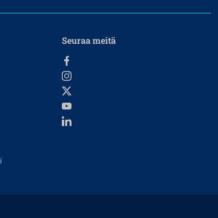
Seuraa meitä
i