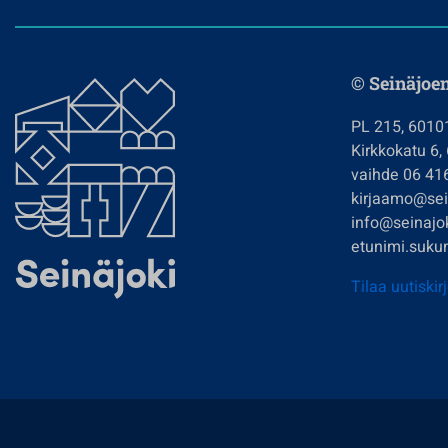
© Seinäjoe
PL 215, 6010
Kirkkokatu 6,
vaihde 06 41
kirjaamo@sein
info@seinajok
etunimi.sukun
Tilaa uutiskir