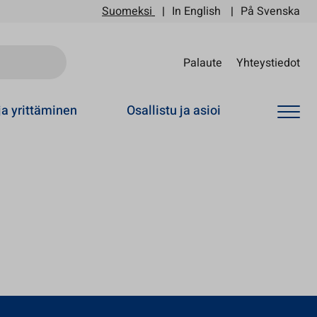
Suomeksi
In English
På Svenska
Sii
Palaute
Yhteystiedot
ja yrittäminen
Osallistu ja asioi