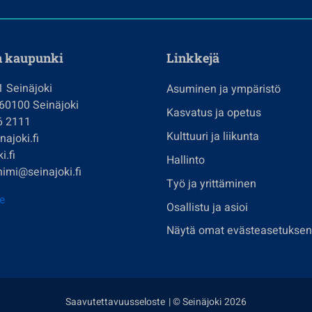
n kaupunki
Linkkejä
1 Seinäjoki
Asuminen ja ympäristö
 60100 Seinäjoki
Kasvatus ja opetus
6 2111
Kulttuuri ja liikunta
ajoki.fi
i.fi
Hallinto
imi@seinajoki.fi
Työ ja yrittäminen
je
Osallistu ja asioi
Näytä omat evästeasetuksen
Saavutettavuusseloste
| © Seinäjoki 2026