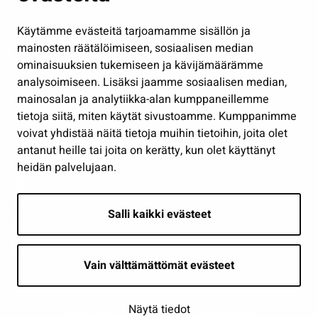
Hallinto
Käytämme evästeitä tarjoamamme sisällön ja
Työ ja yrittäminen
mainosten räätälöimiseen, sosiaalisen median
Osallistu ja asioi
ominaisuuksien tukemiseen ja kävijämäärämme
analysoimiseen. Lisäksi jaamme sosiaalisen median,
Näytä omat evästeasetukseni
mainosalan ja analytiikka-alan kumppaneillemme
tietoja siitä, miten käytät sivustoamme. Kumppanimme
Seuraa meitä
voivat yhdistää näitä tietoja muihin tietoihin, joita olet
antanut heille tai joita on kerätty, kun olet käyttänyt
heidän palvelujaan.
Salli kaikki evästeet
Vain välttämättömät evästeet
Näytä tiedot
Saavutettavuusseloste
| © Seinäjoki 2026