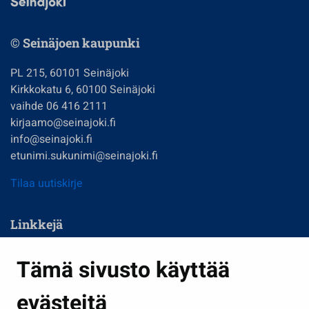
© Seinäjoen kaupunki
PL 215, 60101 Seinäjoki
Kirkkokatu 6, 60100 Seinäjoki
vaihde 06 416 2111
kirjaamo@seinajoki.fi
info@seinajoki.fi
etunimi.sukunimi@seinajoki.fi
Tilaa uutiskirje
Linkkejä
Asuminen ja ympäristö
Tämä sivusto käyttää
Kasvatus ja opetus
evästeitä
Kulttuuri ja liikunta