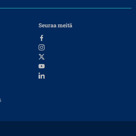
Seuraa meitä
i