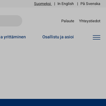
Suomeksi
In English
På Svenska
Sii
Palaute
Yhteystiedot
ja yrittäminen
Osallistu ja asioi