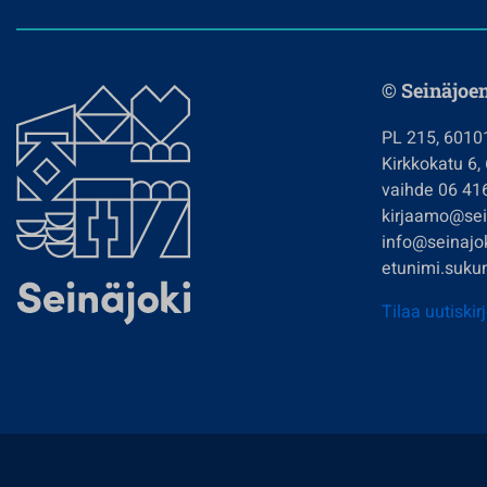
© Seinäjoe
PL 215, 6010
Kirkkokatu 6,
vaihde 06 41
kirjaamo@sein
info@seinajok
etunimi.sukun
Tilaa uutiskir