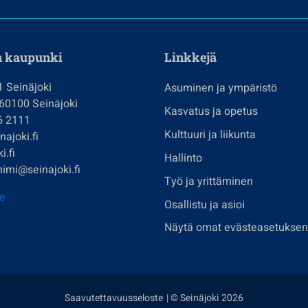
n kaupunki
Linkkejä
1 Seinäjoki
Asuminen ja ympäristö
 60100 Seinäjoki
Kasvatus ja opetus
6 2111
Kulttuuri ja liikunta
ajoki.fi
i.fi
Hallinto
imi@seinajoki.fi
Työ ja yrittäminen
je
Osallistu ja asioi
Näytä omat evästeasetuksen
Saavutettavuusseloste
| © Seinäjoki 2026