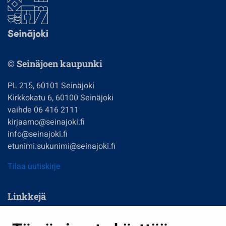
© Seinäjoen kaupunki
PL 215, 60101 Seinäjoki
Kirkkokatu 6, 60100 Seinäjoki
vaihde 06 416 2111
kirjaamo@seinajoki.fi
info@seinajoki.fi
etunimi.sukunimi@seinajoki.fi
Tilaa uutiskirje
Linkkejä
Asuminen ja ympäristö