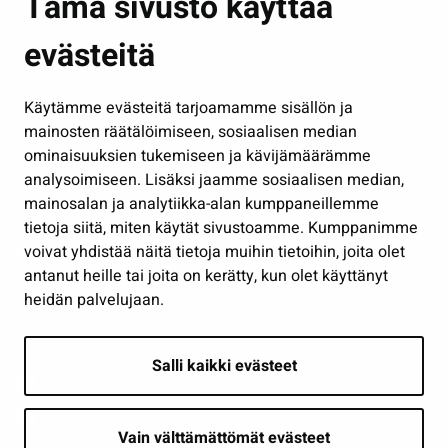
Tämä sivusto käyttää
Kasvatus ja opetus
evästeitä
Kulttuuri ja liikunta
Hallinto
Käytämme evästeitä tarjoamamme sisällön ja
Työ ja yrittäminen
mainosten räätälöimiseen, sosiaalisen median
Osallistu ja asioi
ominaisuuksien tukemiseen ja kävijämäärämme
analysoimiseen. Lisäksi jaamme sosiaalisen median,
Näytä omat evästeasetukseni
mainosalan ja analytiikka-alan kumppaneillemme
tietoja siitä, miten käytät sivustoamme. Kumppanimme
Seuraa meitä
voivat yhdistää näitä tietoja muihin tietoihin, joita olet
antanut heille tai joita on kerätty, kun olet käyttänyt
heidän palvelujaan.
Salli kaikki evästeet
Vain välttämättömät evästeet