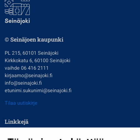
© Seinäjoen kaupunki
PL 215, 60101 Seinäjoki
Kirkkokatu 6, 60100 Seinäjoki
vaihde 06 416 2111
kirjaamo@seinajoki.fi
info@seinajoki.fi
etunimi.sukunimi@seinajoki.fi
Tilaa uutiskirje
Linkkejä
Asuminen ja ympäristö