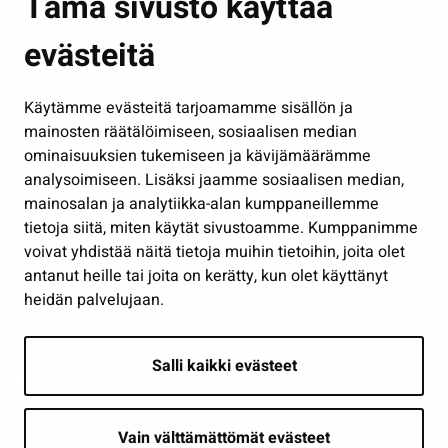
Tämä sivusto käyttää
Kasvatus ja opetus
evästeitä
Kulttuuri ja liikunta
Hallinto
Käytämme evästeitä tarjoamamme sisällön ja
Työ ja yrittäminen
mainosten räätälöimiseen, sosiaalisen median
Osallistu ja asioi
ominaisuuksien tukemiseen ja kävijämäärämme
analysoimiseen. Lisäksi jaamme sosiaalisen median,
Näytä omat evästeasetukseni
mainosalan ja analytiikka-alan kumppaneillemme
tietoja siitä, miten käytät sivustoamme. Kumppanimme
Seuraa meitä
voivat yhdistää näitä tietoja muihin tietoihin, joita olet
antanut heille tai joita on kerätty, kun olet käyttänyt
heidän palvelujaan.
Salli kaikki evästeet
Vain välttämättömät evästeet