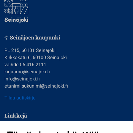
© Seinäjoen kaupunki
PL 215, 60101 Seinäjoki
Kirkkokatu 6, 60100 Seinäjoki
vaihde 06 416 2111
kirjaamo@seinajoki.fi
info@seinajoki.fi
etunimi.sukunimi@seinajoki.fi
Tilaa uutiskirje
Linkkejä
Asuminen ja ympäristö