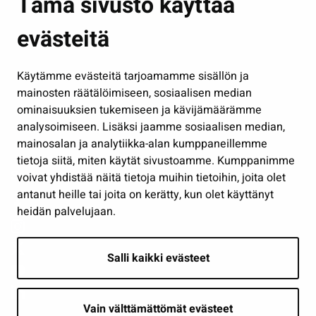
Tämä sivusto käyttää
Kasvatus ja opetus
evästeitä
Kulttuuri ja liikunta
Hallinto
Käytämme evästeitä tarjoamamme sisällön ja
Työ ja yrittäminen
mainosten räätälöimiseen, sosiaalisen median
Osallistu ja asioi
ominaisuuksien tukemiseen ja kävijämäärämme
analysoimiseen. Lisäksi jaamme sosiaalisen median,
Näytä omat evästeasetukseni
mainosalan ja analytiikka-alan kumppaneillemme
tietoja siitä, miten käytät sivustoamme. Kumppanimme
Seuraa meitä
voivat yhdistää näitä tietoja muihin tietoihin, joita olet
antanut heille tai joita on kerätty, kun olet käyttänyt
heidän palvelujaan.
Salli kaikki evästeet
Vain välttämättömät evästeet