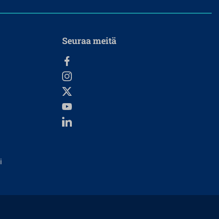
Seuraa meitä
i