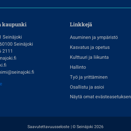
n kaupunki
Linkkejä
1 Seinäjoki
Asuminen ja ympäristö
 60100 Seinäjoki
Kasvatus ja opetus
6 2111
Kulttuuri ja liikunta
ajoki.fi
i.fi
Hallinto
imi@seinajoki.fi
Työ ja yrittäminen
je
Osallistu ja asioi
Näytä omat evästeasetuksen
Saavutettavuusseloste
| © Seinäjoki 2026