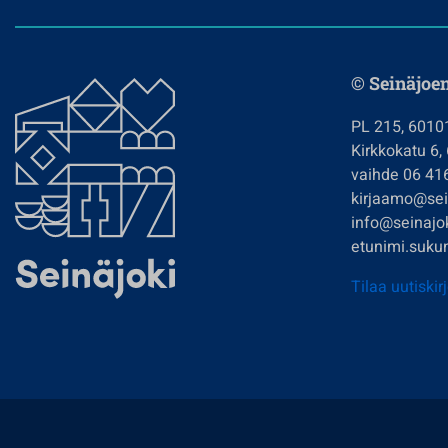
© Seinäjoe
PL 215, 6010
Kirkkokatu 6,
vaihde 06 41
kirjaamo@sein
info@seinajok
etunimi.sukun
Tilaa uutiskir