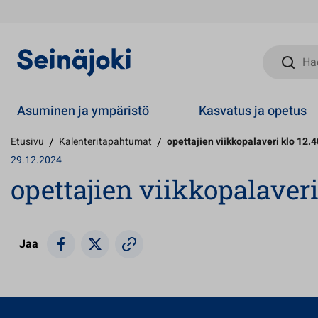
Hae sivust
Asuminen ja ympäristö
Kasvatus ja opetus
Etusivu
/
Kalenteritapahtumat
/
opettajien viikkopalaveri klo 12.
29.12.2024
opettajien viikkopalaveri
Jaa