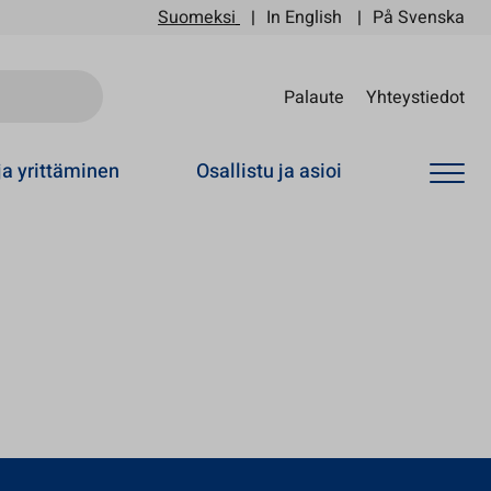
Suomeksi
In English
På Svenska
Sii
Palaute
Yhteystiedot
ja yrittäminen
Osallistu ja asioi