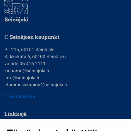
© Seinäjoen kaupunki
PL 215, 60101 Seinäjoki
Kirkkokatu 6, 60100 Seinäjoki
vaihde 06 416 2111
kirjaamo@seinajoki.fi
info@seinajoki.fi
etunimi.sukunimi@seinajoki.fi
Tilaa uutiskirje
Linkkejä
Asuminen ja ympäristö