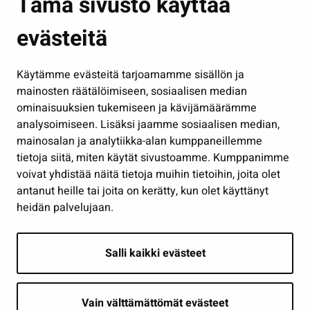
Tämä sivusto käyttää
Kasvatus ja opetus
evästeitä
Kulttuuri ja liikunta
Hallinto
Käytämme evästeitä tarjoamamme sisällön ja
Työ ja yrittäminen
mainosten räätälöimiseen, sosiaalisen median
Osallistu ja asioi
ominaisuuksien tukemiseen ja kävijämäärämme
analysoimiseen. Lisäksi jaamme sosiaalisen median,
Näytä omat evästeasetukseni
mainosalan ja analytiikka-alan kumppaneillemme
tietoja siitä, miten käytät sivustoamme. Kumppanimme
Seuraa meitä
voivat yhdistää näitä tietoja muihin tietoihin, joita olet
antanut heille tai joita on kerätty, kun olet käyttänyt
heidän palvelujaan.
Salli kaikki evästeet
Vain välttämättömät evästeet