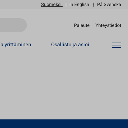
Suomeksi
In English
På Svenska
Sii
Palaute
Yhteystiedot
ja yrittäminen
Osallistu ja asioi