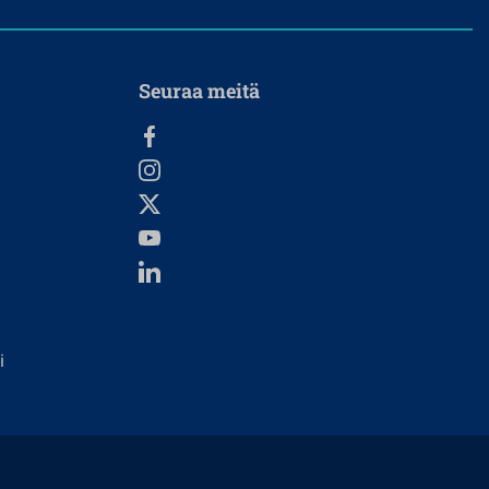
Seuraa meitä
i