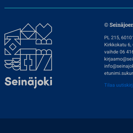
© Seinäjoe
PL 215, 6010
Kirkkokatu 6,
vaihde 06 41
kirjaamo@sein
info@seinajok
etunimi.sukun
Tilaa uutiskir