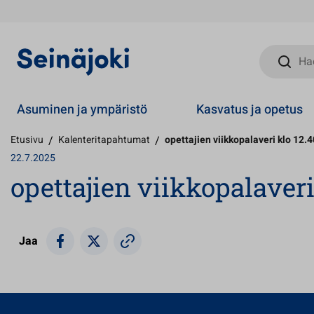
Hae sivust
Asuminen ja ympäristö
Kasvatus ja opetus
Etusivu
/
Kalenteritapahtumat
/
opettajien viikkopalaveri klo 12.
22.7.2025
opettajien viikkopalaveri
Jaa