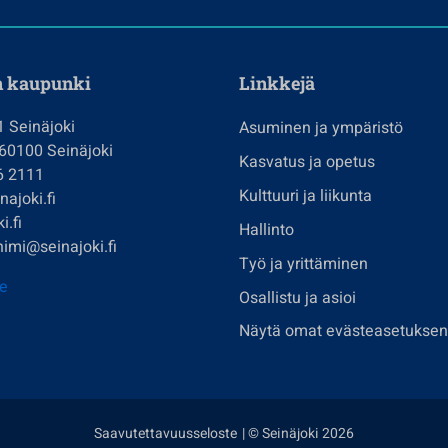
n kaupunki
Linkkejä
1 Seinäjoki
Asuminen ja ympäristö
 60100 Seinäjoki
Kasvatus ja opetus
6 2111
Kulttuuri ja liikunta
ajoki.fi
i.fi
Hallinto
imi@seinajoki.fi
Työ ja yrittäminen
je
Osallistu ja asioi
Näytä omat evästeasetuksen
Saavutettavuusseloste
| © Seinäjoki 2026