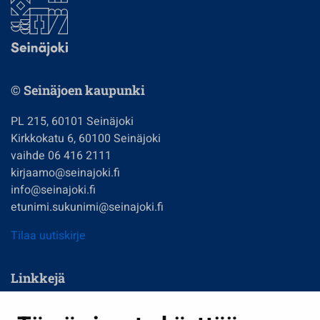
© Seinäjoen kaupunki
PL 215, 60101 Seinäjoki
Kirkkokatu 6, 60100 Seinäjoki
vaihde 06 416 2111
kirjaamo@seinajoki.fi
info@seinajoki.fi
etunimi.sukunimi@seinajoki.fi
Tilaa uutiskirje
Linkkejä
Asuminen ja ympäristö