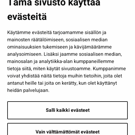
Tämä sivusto käyttää
Kasvatus ja opetus
evästeitä
Kulttuuri ja liikunta
Hallinto
Käytämme evästeitä tarjoamamme sisällön ja
Työ ja yrittäminen
mainosten räätälöimiseen, sosiaalisen median
Osallistu ja asioi
ominaisuuksien tukemiseen ja kävijämäärämme
analysoimiseen. Lisäksi jaamme sosiaalisen median,
Näytä omat evästeasetukseni
mainosalan ja analytiikka-alan kumppaneillemme
tietoja siitä, miten käytät sivustoamme. Kumppanimme
Seuraa meitä
voivat yhdistää näitä tietoja muihin tietoihin, joita olet
antanut heille tai joita on kerätty, kun olet käyttänyt
heidän palvelujaan.
Salli kaikki evästeet
Vain välttämättömät evästeet