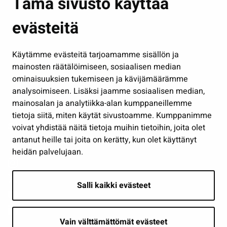
Tämä sivusto käyttää
Kasvatus ja opetus
evästeitä
Kulttuuri ja liikunta
Hallinto
Käytämme evästeitä tarjoamamme sisällön ja
Työ ja yrittäminen
mainosten räätälöimiseen, sosiaalisen median
Osallistu ja asioi
ominaisuuksien tukemiseen ja kävijämäärämme
analysoimiseen. Lisäksi jaamme sosiaalisen median,
Näytä omat evästeasetukseni
mainosalan ja analytiikka-alan kumppaneillemme
tietoja siitä, miten käytät sivustoamme. Kumppanimme
Seuraa meitä
voivat yhdistää näitä tietoja muihin tietoihin, joita olet
antanut heille tai joita on kerätty, kun olet käyttänyt
heidän palvelujaan.
Salli kaikki evästeet
Vain välttämättömät evästeet