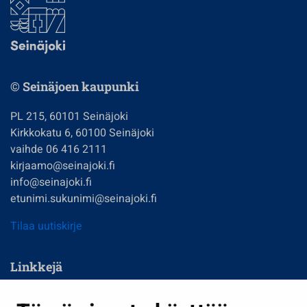
© Seinäjoen kaupunki
PL 215, 60101 Seinäjoki
Kirkkokatu 6, 60100 Seinäjoki
vaihde 06 416 2111
kirjaamo@seinajoki.fi
info@seinajoki.fi
etunimi.sukunimi@seinajoki.fi
Tilaa uutiskirje
Linkkejä
Asuminen ja ympäristö