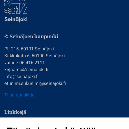
© Seinäjoen kaupunki
PL 215, 60101 Seinäjoki
Kirkkokatu 6, 60100 Seinäjoki
vaihde 06 416 2111
kirjaamo@seinajoki.fi
info@seinajoki.fi
etunimi.sukunimi@seinajoki.fi
Tilaa uutiskirje
Linkkejä
Asuminen ja ympäristö