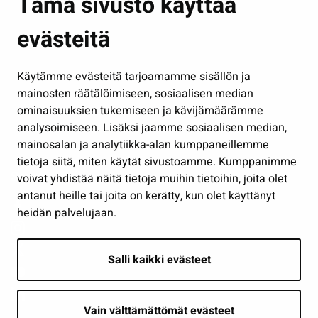
Tämä sivusto käyttää
Kasvatus ja opetus
evästeitä
Kulttuuri ja liikunta
Hallinto
Käytämme evästeitä tarjoamamme sisällön ja
Työ ja yrittäminen
mainosten räätälöimiseen, sosiaalisen median
Osallistu ja asioi
ominaisuuksien tukemiseen ja kävijämäärämme
analysoimiseen. Lisäksi jaamme sosiaalisen median,
Näytä omat evästeasetukseni
mainosalan ja analytiikka-alan kumppaneillemme
tietoja siitä, miten käytät sivustoamme. Kumppanimme
Seuraa meitä
voivat yhdistää näitä tietoja muihin tietoihin, joita olet
antanut heille tai joita on kerätty, kun olet käyttänyt
heidän palvelujaan.
Salli kaikki evästeet
Vain välttämättömät evästeet