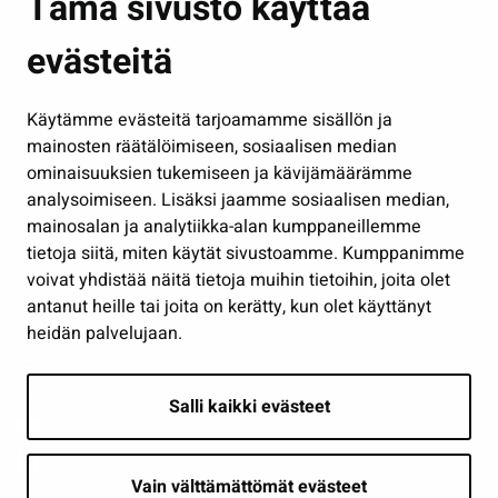
Tämä sivusto käyttää
Kasvatus ja opetus
evästeitä
Kulttuuri ja liikunta
Hallinto
Käytämme evästeitä tarjoamamme sisällön ja
Työ ja yrittäminen
mainosten räätälöimiseen, sosiaalisen median
Osallistu ja asioi
ominaisuuksien tukemiseen ja kävijämäärämme
analysoimiseen. Lisäksi jaamme sosiaalisen median,
Näytä omat evästeasetukseni
mainosalan ja analytiikka-alan kumppaneillemme
tietoja siitä, miten käytät sivustoamme. Kumppanimme
Seuraa meitä
voivat yhdistää näitä tietoja muihin tietoihin, joita olet
antanut heille tai joita on kerätty, kun olet käyttänyt
heidän palvelujaan.
Salli kaikki evästeet
Vain välttämättömät evästeet