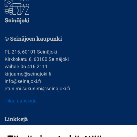
© Seinäjoen kaupunki
PL 215, 60101 Seinäjoki
Kirkkokatu 6, 60100 Seinäjoki
vaihde 06 416 2111
kirjaamo@seinajoki.fi
info@seinajoki.fi
etunimi.sukunimi@seinajoki.fi
Tilaa uutiskirje
Linkkejä
Asuminen ja ympäristö