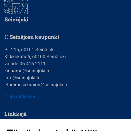
© Seinäjoen kaupunki
PL 215, 60101 Seinäjoki
Kirkkokatu 6, 60100 Seinäjoki
vaihde 06 416 2111
kirjaamo@seinajoki.fi
info@seinajoki.fi
etunimi.sukunimi@seinajoki.fi
Tilaa uutiskirje
Linkkejä
Asuminen ja ympäristö