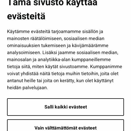
Tämä sivusto käyttää
Kasvatus ja opetus
evästeitä
Kulttuuri ja liikunta
Hallinto
Käytämme evästeitä tarjoamamme sisällön ja
Työ ja yrittäminen
mainosten räätälöimiseen, sosiaalisen median
Osallistu ja asioi
ominaisuuksien tukemiseen ja kävijämäärämme
analysoimiseen. Lisäksi jaamme sosiaalisen median,
Näytä omat evästeasetukseni
mainosalan ja analytiikka-alan kumppaneillemme
tietoja siitä, miten käytät sivustoamme. Kumppanimme
Seuraa meitä
voivat yhdistää näitä tietoja muihin tietoihin, joita olet
antanut heille tai joita on kerätty, kun olet käyttänyt
heidän palvelujaan.
Salli kaikki evästeet
Vain välttämättömät evästeet