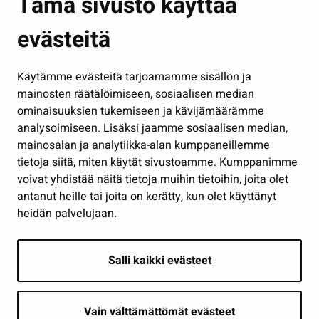
Tämä sivusto käyttää
Kasvatus ja opetus
evästeitä
Kulttuuri ja liikunta
Hallinto
Käytämme evästeitä tarjoamamme sisällön ja
Työ ja yrittäminen
mainosten räätälöimiseen, sosiaalisen median
Osallistu ja asioi
ominaisuuksien tukemiseen ja kävijämäärämme
analysoimiseen. Lisäksi jaamme sosiaalisen median,
Näytä omat evästeasetukseni
mainosalan ja analytiikka-alan kumppaneillemme
tietoja siitä, miten käytät sivustoamme. Kumppanimme
Seuraa meitä
voivat yhdistää näitä tietoja muihin tietoihin, joita olet
antanut heille tai joita on kerätty, kun olet käyttänyt
heidän palvelujaan.
Salli kaikki evästeet
Vain välttämättömät evästeet