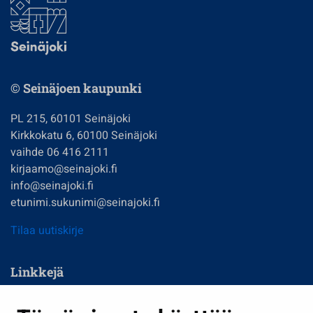
© Seinäjoen kaupunki
PL 215, 60101 Seinäjoki
Kirkkokatu 6, 60100 Seinäjoki
vaihde 06 416 2111
kirjaamo@seinajoki.fi
info@seinajoki.fi
etunimi.sukunimi@seinajoki.fi
Tilaa uutiskirje
Linkkejä
Asuminen ja ympäristö