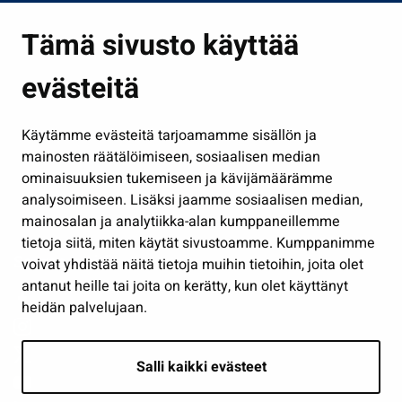
Asuminen ja ympäristö
Tämä sivusto käyttää
Kasvatus ja opetus
evästeitä
Kulttuuri ja liikunta
Hallinto
Käytämme evästeitä tarjoamamme sisällön ja
Työ ja yrittäminen
mainosten räätälöimiseen, sosiaalisen median
Osallistu ja asioi
ominaisuuksien tukemiseen ja kävijämäärämme
analysoimiseen. Lisäksi jaamme sosiaalisen median,
Näytä omat evästeasetukseni
mainosalan ja analytiikka-alan kumppaneillemme
tietoja siitä, miten käytät sivustoamme. Kumppanimme
Seuraa meitä
voivat yhdistää näitä tietoja muihin tietoihin, joita olet
antanut heille tai joita on kerätty, kun olet käyttänyt
heidän palvelujaan.
Salli kaikki evästeet