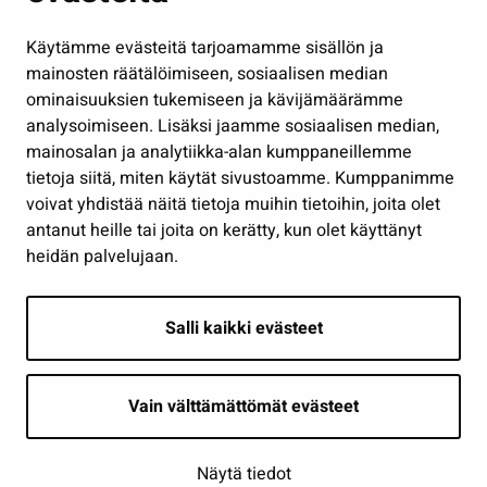
Hallinto
Käytämme evästeitä tarjoamamme sisällön ja
Työ ja yrittäminen
mainosten räätälöimiseen, sosiaalisen median
Osallistu ja asioi
ominaisuuksien tukemiseen ja kävijämäärämme
analysoimiseen. Lisäksi jaamme sosiaalisen median,
Näytä omat evästeasetukseni
mainosalan ja analytiikka-alan kumppaneillemme
tietoja siitä, miten käytät sivustoamme. Kumppanimme
Seuraa meitä
voivat yhdistää näitä tietoja muihin tietoihin, joita olet
antanut heille tai joita on kerätty, kun olet käyttänyt
heidän palvelujaan.
Salli kaikki evästeet
Vain välttämättömät evästeet
Näytä tiedot
Saavutettavuusseloste
| © Seinäjoki 2026