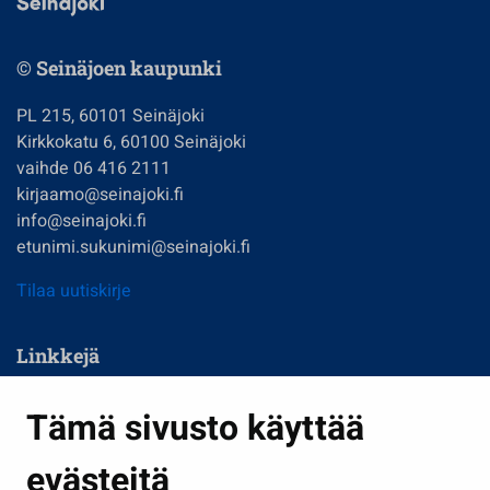
© Seinäjoen kaupunki
PL 215, 60101 Seinäjoki
Kirkkokatu 6, 60100 Seinäjoki
vaihde 06 416 2111
kirjaamo@seinajoki.fi
info@seinajoki.fi
etunimi.sukunimi@seinajoki.fi
Tilaa uutiskirje
Linkkejä
Asuminen ja ympäristö
Tämä sivusto käyttää
Kasvatus ja opetus
evästeitä
Kulttuuri ja liikunta