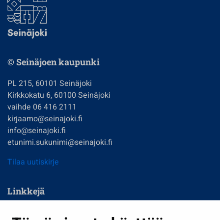
© Seinäjoen kaupunki
PL 215, 60101 Seinäjoki
Kirkkokatu 6, 60100 Seinäjoki
vaihde 06 416 2111
kirjaamo@seinajoki.fi
info@seinajoki.fi
etunimi.sukunimi@seinajoki.fi
Tilaa uutiskirje
Linkkejä
Asuminen ja ympäristö