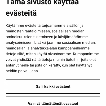
Tämä sivusto käyttää
Kasvatus ja opetus
evästeitä
Kulttuuri ja liikunta
Hallinto
Käytämme evästeitä tarjoamamme sisällön ja
Työ ja yrittäminen
mainosten räätälöimiseen, sosiaalisen median
Osallistu ja asioi
ominaisuuksien tukemiseen ja kävijämäärämme
analysoimiseen. Lisäksi jaamme sosiaalisen median,
Näytä omat evästeasetukseni
mainosalan ja analytiikka-alan kumppaneillemme
tietoja siitä, miten käytät sivustoamme. Kumppanimme
Seuraa meitä
voivat yhdistää näitä tietoja muihin tietoihin, joita olet
antanut heille tai joita on kerätty, kun olet käyttänyt
heidän palvelujaan.
Salli kaikki evästeet
Vain välttämättömät evästeet