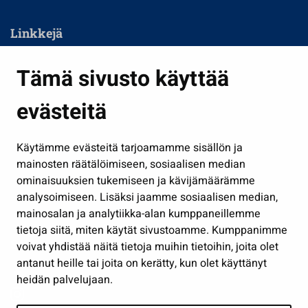
Linkkejä
Asuminen ja ympäristö
Tämä sivusto käyttää
Kasvatus ja opetus
evästeitä
Kulttuuri ja liikunta
Hallinto
Käytämme evästeitä tarjoamamme sisällön ja
Työ ja yrittäminen
mainosten räätälöimiseen, sosiaalisen median
Osallistu ja asioi
ominaisuuksien tukemiseen ja kävijämäärämme
analysoimiseen. Lisäksi jaamme sosiaalisen median,
Näytä omat evästeasetukseni
mainosalan ja analytiikka-alan kumppaneillemme
tietoja siitä, miten käytät sivustoamme. Kumppanimme
Seuraa meitä
voivat yhdistää näitä tietoja muihin tietoihin, joita olet
antanut heille tai joita on kerätty, kun olet käyttänyt
heidän palvelujaan.