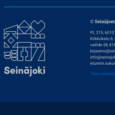
© Seinäjoe
PL 215, 6010
Kirkkokatu 6,
vaihde 06 41
kirjaamo@sein
info@seinajok
etunimi.sukun
Tilaa uutiskir