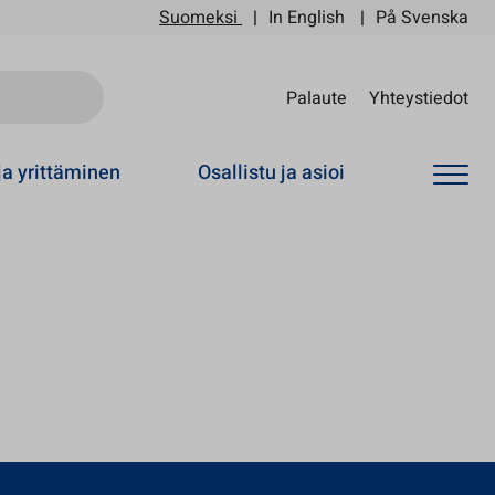
Suomeksi
In English
På Svenska
Sii
Palaute
Yhteystiedot
ja yrittäminen
Osallistu ja asioi