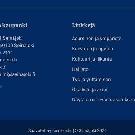
n kaupunki
Linkkejä
1 Seinäjoki
Asuminen ja ympäristö
 60100 Seinäjoki
Kasvatus ja opetus
6 2111
Kulttuuri ja liikunta
ajoki.fi
i.fi
Hallinto
imi@seinajoki.fi
Työ ja yrittäminen
je
Osallistu ja asioi
Näytä omat evästeasetuksen
Saavutettavuusseloste
| © Seinäjoki 2026