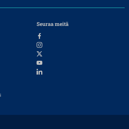
Seuraa meitä
i