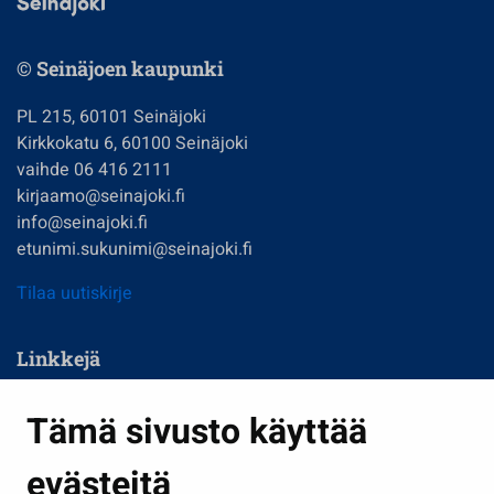
© Seinäjoen kaupunki
PL 215, 60101 Seinäjoki
Kirkkokatu 6, 60100 Seinäjoki
vaihde 06 416 2111
kirjaamo@seinajoki.fi
info@seinajoki.fi
etunimi.sukunimi@seinajoki.fi
Tilaa uutiskirje
Linkkejä
Asuminen ja ympäristö
Tämä sivusto käyttää
Kasvatus ja opetus
evästeitä
Kulttuuri ja liikunta