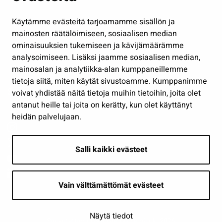
Hallinto
Käytämme evästeitä tarjoamamme sisällön ja
Työ ja yrittäminen
mainosten räätälöimiseen, sosiaalisen median
Osallistu ja asioi
ominaisuuksien tukemiseen ja kävijämäärämme
analysoimiseen. Lisäksi jaamme sosiaalisen median,
Näytä omat evästeasetukseni
mainosalan ja analytiikka-alan kumppaneillemme
tietoja siitä, miten käytät sivustoamme. Kumppanimme
Seuraa meitä
voivat yhdistää näitä tietoja muihin tietoihin, joita olet
antanut heille tai joita on kerätty, kun olet käyttänyt
heidän palvelujaan.
Salli kaikki evästeet
Vain välttämättömät evästeet
Näytä tiedot
Saavutettavuusseloste
| © Seinäjoki 2026