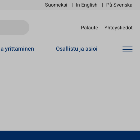
Suomeksi
In English
På Svenska
Sii
Palaute
Yhteystiedot
ja yrittäminen
Osallistu ja asioi