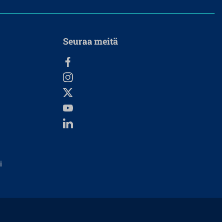
Seuraa meitä
i