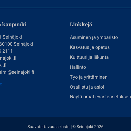
n kaupunki
Linkkejä
1 Seinäjoki
Asuminen ja ympäristö
 60100 Seinäjoki
Kasvatus ja opetus
6 2111
Kulttuuri ja liikunta
ajoki.fi
i.fi
Hallinto
imi@seinajoki.fi
Työ ja yrittäminen
je
Osallistu ja asioi
Näytä omat evästeasetuksen
Saavutettavuusseloste
| © Seinäjoki 2026