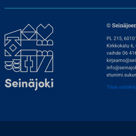
© Seinäjoe
PL 215, 6010
Kirkkokatu 6,
vaihde 06 41
kirjaamo@sein
info@seinajok
etunimi.sukun
Tilaa uutiskir