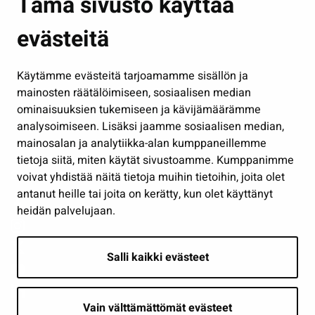
Tämä sivusto käyttää
Kasvatus ja opetus
evästeitä
Kulttuuri ja liikunta
Hallinto
Käytämme evästeitä tarjoamamme sisällön ja
Työ ja yrittäminen
mainosten räätälöimiseen, sosiaalisen median
Osallistu ja asioi
ominaisuuksien tukemiseen ja kävijämäärämme
analysoimiseen. Lisäksi jaamme sosiaalisen median,
Näytä omat evästeasetukseni
mainosalan ja analytiikka-alan kumppaneillemme
tietoja siitä, miten käytät sivustoamme. Kumppanimme
Seuraa meitä
voivat yhdistää näitä tietoja muihin tietoihin, joita olet
antanut heille tai joita on kerätty, kun olet käyttänyt
heidän palvelujaan.
Salli kaikki evästeet
Vain välttämättömät evästeet