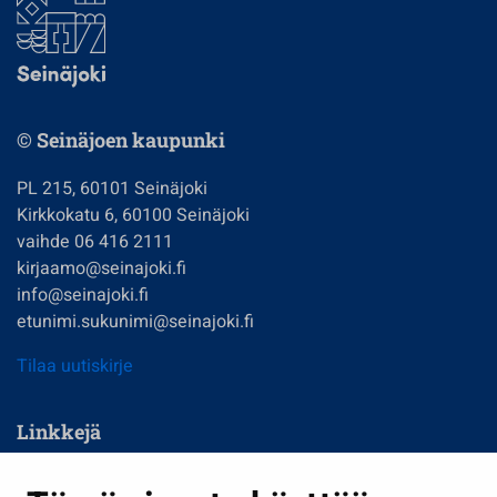
© Seinäjoen kaupunki
PL 215, 60101 Seinäjoki
Kirkkokatu 6, 60100 Seinäjoki
vaihde 06 416 2111
kirjaamo@seinajoki.fi
info@seinajoki.fi
etunimi.sukunimi@seinajoki.fi
Tilaa uutiskirje
Linkkejä
Asuminen ja ympäristö