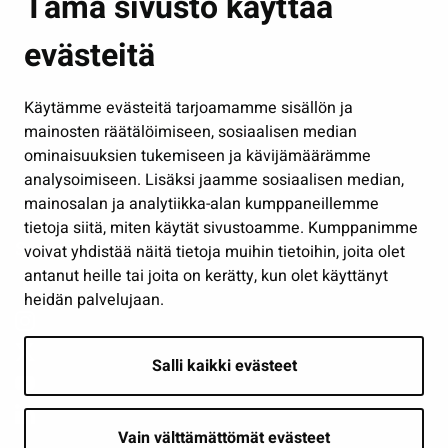
Tämä sivusto käyttää
Kasvatus ja opetus
evästeitä
Kulttuuri ja liikunta
Hallinto
Käytämme evästeitä tarjoamamme sisällön ja
Työ ja yrittäminen
mainosten räätälöimiseen, sosiaalisen median
Osallistu ja asioi
ominaisuuksien tukemiseen ja kävijämäärämme
analysoimiseen. Lisäksi jaamme sosiaalisen median,
Näytä omat evästeasetukseni
mainosalan ja analytiikka-alan kumppaneillemme
tietoja siitä, miten käytät sivustoamme. Kumppanimme
Seuraa meitä
voivat yhdistää näitä tietoja muihin tietoihin, joita olet
antanut heille tai joita on kerätty, kun olet käyttänyt
heidän palvelujaan.
Salli kaikki evästeet
Vain välttämättömät evästeet