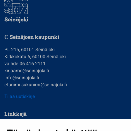
© Seinäjoen kaupunki
PL 215, 60101 Seinäjoki
Kirkkokatu 6, 60100 Seinäjoki
vaihde 06 416 2111
kirjaamo@seinajoki.fi
info@seinajoki.fi
etunimi.sukunimi@seinajoki.fi
Tilaa uutiskirje
Linkkejä
Asuminen ja ympäristö