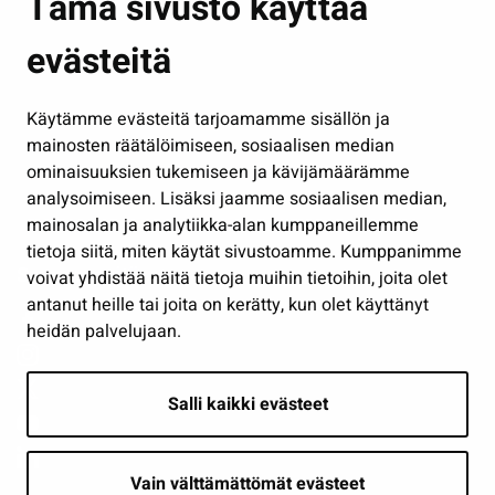
Tämä sivusto käyttää
Kasvatus ja opetus
evästeitä
Kulttuuri ja liikunta
Hallinto
Käytämme evästeitä tarjoamamme sisällön ja
Työ ja yrittäminen
mainosten räätälöimiseen, sosiaalisen median
Osallistu ja asioi
ominaisuuksien tukemiseen ja kävijämäärämme
analysoimiseen. Lisäksi jaamme sosiaalisen median,
Näytä omat evästeasetukseni
mainosalan ja analytiikka-alan kumppaneillemme
tietoja siitä, miten käytät sivustoamme. Kumppanimme
Seuraa meitä
voivat yhdistää näitä tietoja muihin tietoihin, joita olet
antanut heille tai joita on kerätty, kun olet käyttänyt
heidän palvelujaan.
Salli kaikki evästeet
Vain välttämättömät evästeet