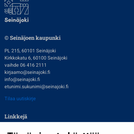
© Seinäjoen kaupunki
PL 215, 60101 Seinäjoki
Kirkkokatu 6, 60100 Seinäjoki
vaihde 06 416 2111
kirjaamo@seinajoki.fi
info@seinajoki.fi
etunimi.sukunimi@seinajoki.fi
Tilaa uutiskirje
Linkkejä
Asuminen ja ympäristö