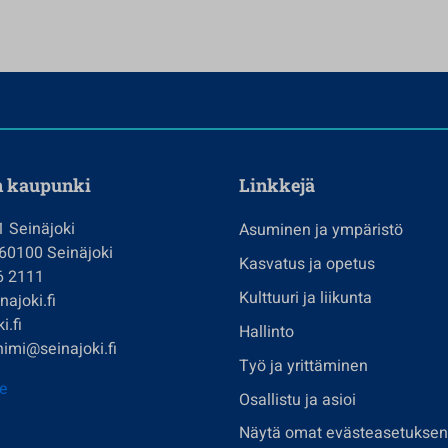
n kaupunki
Linkkejä
1 Seinäjoki
Asuminen ja ympäristö
 60100 Seinäjoki
Kasvatus ja opetus
6 2111
Kulttuuri ja liikunta
ajoki.fi
i.fi
Hallinto
imi@seinajoki.fi
Työ ja yrittäminen
je
Osallistu ja asioi
Näytä omat evästeasetuksen