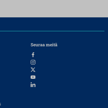
Seuraa meitä
i