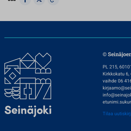
© Seinäjoe
PL 215, 6010
Kirkkokatu 6,
vaihde 06 41
kirjaamo@sein
info@seinajok
etunimi.sukun
Tilaa uutiskir