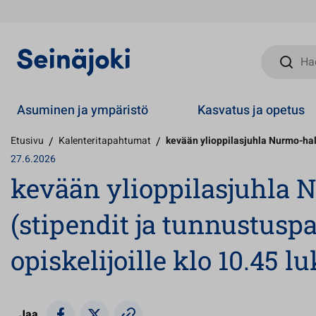
Hae sivust
Asuminen ja ympäristö
Kasvatus ja opetus
Etusivu
/
Kalenteritapahtumat
/
kevään ylioppilasjuhla Nurmo-halli
27.6.2026
kevään ylioppilasjuhla N
(stipendit ja tunnustuspa
opiskelijoille klo 10.45 lu
Jaa