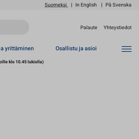
Suomeksi
In English
På Svenska
Sii
Palaute
Yhteystiedot
ja yrittäminen
Osallistu ja asioi
ille klo 10.45 lukiolla)