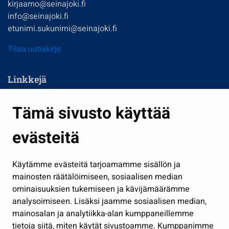
kirjaamo@seinajoki.fi
info@seinajoki.fi
etunimi.sukunimi@seinajoki.fi
Tilaa uutiskirje
Linkkejä
Asuminen ja ympäristö
Tämä sivusto käyttää
Kasvatus ja opetus
evästeitä
Kulttuuri ja liikunta
Hallinto
Käytämme evästeitä tarjoamamme sisällön ja
Työ ja yrittäminen
mainosten räätälöimiseen, sosiaalisen median
Osallistu ja asioi
ominaisuuksien tukemiseen ja kävijämäärämme
analysoimiseen. Lisäksi jaamme sosiaalisen median,
Näytä omat evästeasetukseni
mainosalan ja analytiikka-alan kumppaneillemme
tietoja siitä, miten käytät sivustoamme. Kumppanimme