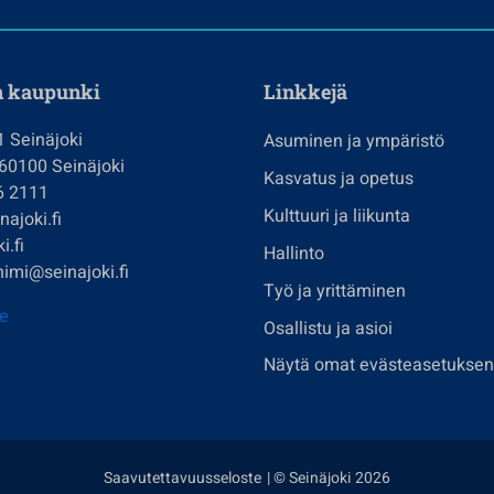
n kaupunki
Linkkejä
1 Seinäjoki
Asuminen ja ympäristö
 60100 Seinäjoki
Kasvatus ja opetus
6 2111
Kulttuuri ja liikunta
ajoki.fi
i.fi
Hallinto
imi@seinajoki.fi
Työ ja yrittäminen
je
Osallistu ja asioi
Näytä omat evästeasetuksen
Saavutettavuusseloste
| © Seinäjoki 2026