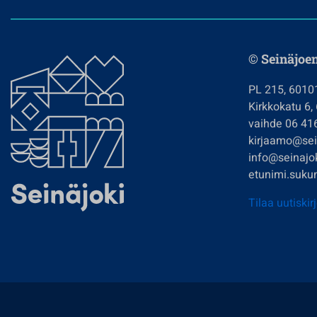
© Seinäjoe
PL 215, 6010
Kirkkokatu 6,
vaihde 06 41
kirjaamo@sein
info@seinajok
etunimi.sukun
Tilaa uutiskir