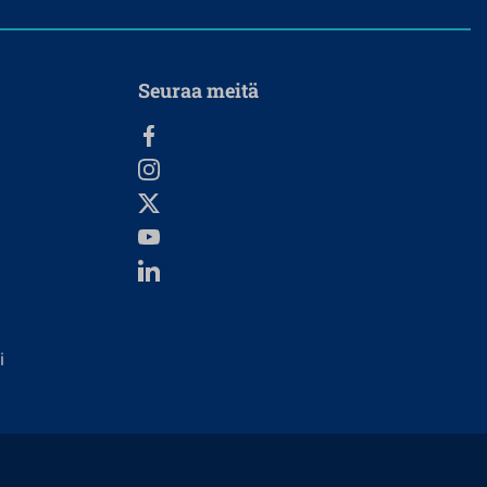
Seuraa meitä
i