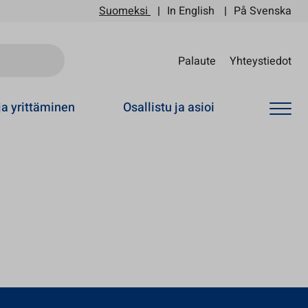
Suomeksi
In English
På Svenska
Sii
Palaute
Yhteystiedot
ja yrittäminen
Osallistu ja asioi