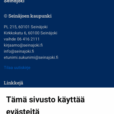
© Seinäjoen kaupunki
PL 215, 60101 Seinäjoki
Kirkkokatu 6, 60100 Seinäjoki
vaihde 06 416 2111
kirjaamo@seinajoki.fi
info@seinajoki.fi
etunimi.sukunimi@seinajoki.fi
Tilaa uutiskirje
Linkkejä
Asuminen ja ympäristö
Tämä sivusto käyttää
Kasvatus ja opetus
evästeitä
Kulttuuri ja liikunta