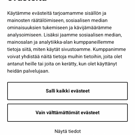
Hallinto
Käytämme evästeitä tarjoamamme sisällön ja
Työ ja yrittäminen
mainosten räätälöimiseen, sosiaalisen median
Osallistu ja asioi
ominaisuuksien tukemiseen ja kävijämäärämme
analysoimiseen. Lisäksi jaamme sosiaalisen median,
Näytä omat evästeasetukseni
mainosalan ja analytiikka-alan kumppaneillemme
tietoja siitä, miten käytät sivustoamme. Kumppanimme
Seuraa meitä
voivat yhdistää näitä tietoja muihin tietoihin, joita olet
antanut heille tai joita on kerätty, kun olet käyttänyt
heidän palvelujaan.
Salli kaikki evästeet
Vain välttämättömät evästeet
Näytä tiedot
Saavutettavuusseloste
| © Seinäjoki 2026