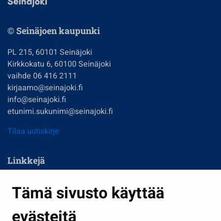
© Seinäjoen kaupunki
PL 215, 60101 Seinäjoki
Kirkkokatu 6, 60100 Seinäjoki
vaihde 06 416 2111
kirjaamo@seinajoki.fi
info@seinajoki.fi
etunimi.sukunimi@seinajoki.fi
Tilaa uutiskirje
Linkkejä
Asuminen ja ympäristö
Tämä sivusto käyttää
Kasvatus ja opetus
evästeitä
Kulttuuri ja liikunta