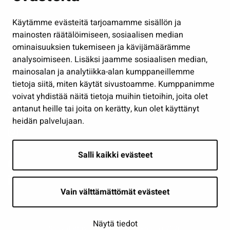
Hallinto
Käytämme evästeitä tarjoamamme sisällön ja
Työ ja yrittäminen
mainosten räätälöimiseen, sosiaalisen median
Osallistu ja asioi
ominaisuuksien tukemiseen ja kävijämäärämme
analysoimiseen. Lisäksi jaamme sosiaalisen median,
Näytä omat evästeasetukseni
mainosalan ja analytiikka-alan kumppaneillemme
tietoja siitä, miten käytät sivustoamme. Kumppanimme
Seuraa meitä
voivat yhdistää näitä tietoja muihin tietoihin, joita olet
antanut heille tai joita on kerätty, kun olet käyttänyt
heidän palvelujaan.
Salli kaikki evästeet
Vain välttämättömät evästeet
Näytä tiedot
Saavutettavuusseloste
| © Seinäjoki 2026