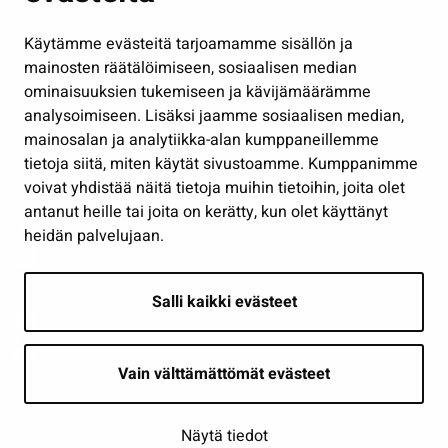
Hallinto
Käytämme evästeitä tarjoamamme sisällön ja
Työ ja yrittäminen
mainosten räätälöimiseen, sosiaalisen median
Osallistu ja asioi
ominaisuuksien tukemiseen ja kävijämäärämme
analysoimiseen. Lisäksi jaamme sosiaalisen median,
Näytä omat evästeasetukseni
mainosalan ja analytiikka-alan kumppaneillemme
tietoja siitä, miten käytät sivustoamme. Kumppanimme
Seuraa meitä
voivat yhdistää näitä tietoja muihin tietoihin, joita olet
antanut heille tai joita on kerätty, kun olet käyttänyt
heidän palvelujaan.
Salli kaikki evästeet
Vain välttämättömät evästeet
Näytä tiedot
Saavutettavuusseloste
| © Seinäjoki 2026