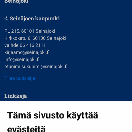
© Seinäjoen kaupunki
PL 215, 60101 Seinäjoki
Kirkkokatu 6, 60100 Seinäjoki
vaihde 06 416 2111
kirjaamo@seinajoki.fi
info@seinajoki.fi
etunimi.sukunimi@seinajoki.fi
Tilaa uutiskirje
Linkkejä
Asuminen ja ympäristö
Tämä sivusto käyttää
Kasvatus ja opetus
evästeitä
Kulttuuri ja liikunta