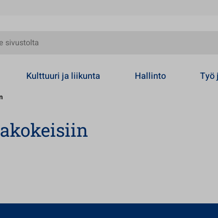
olta
Kulttuuri ja liikunta
Hallinto
Työ 
n
akokeisiin