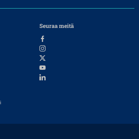
Seuraa meitä
i