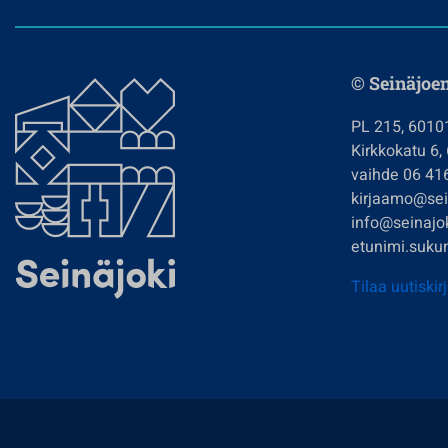
© Seinäjoe
PL 215, 6010
Kirkkokatu 6,
vaihde 06 41
kirjaamo@sein
info@seinajok
etunimi.sukun
Tilaa uutiskir