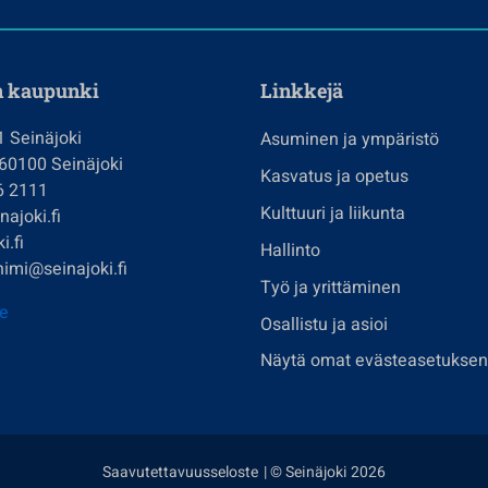
n kaupunki
Linkkejä
1 Seinäjoki
Asuminen ja ympäristö
 60100 Seinäjoki
Kasvatus ja opetus
6 2111
Kulttuuri ja liikunta
ajoki.fi
i.fi
Hallinto
imi@seinajoki.fi
Työ ja yrittäminen
je
Osallistu ja asioi
Näytä omat evästeasetuksen
Saavutettavuusseloste
| © Seinäjoki 2026