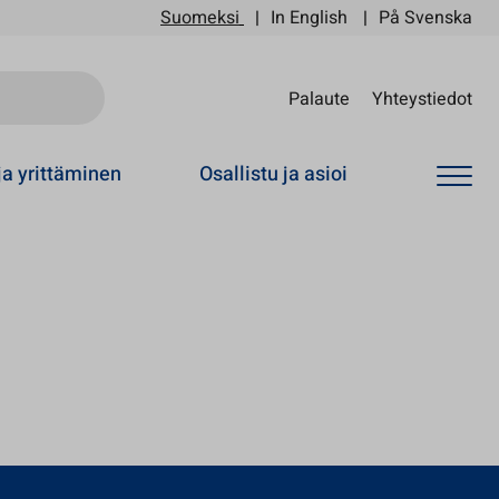
Suomeksi
In English
På Svenska
Sii
Palaute
Yhteystiedot
ja yrittäminen
Osallistu ja asioi