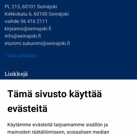
PL 215, 60101 Seinäjoki
Kirkkokatu 6, 60100 Seinäjoki
vaihde 06 416 2111
kirjaamo@seinajoki.fi
info@seinajoki.fi
etunimi.sukunimi@seinajoki.fi
Tilaa uutiskirje
Linkkejä
Asuminen ja ympäristö
Tämä sivusto käyttää
Kasvatus ja opetus
evästeitä
Kulttuuri ja liikunta
Hallinto
Käytämme evästeitä tarjoamamme sisällön ja
Työ ja yrittäminen
mainosten räätälöimiseen, sosiaalisen median