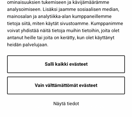
Osallistu ja asioi
ominaisuuksien tukemiseen ja kävijämäärämme
analysoimiseen. Lisäksi jaamme sosiaalisen median,
Näytä omat evästeasetukseni
mainosalan ja analytiikka-alan kumppaneillemme
tietoja siitä, miten käytät sivustoamme. Kumppanimme
Seuraa meitä
voivat yhdistää näitä tietoja muihin tietoihin, joita olet
antanut heille tai joita on kerätty, kun olet käyttänyt
heidän palvelujaan.
Salli kaikki evästeet
Vain välttämättömät evästeet
Näytä tiedot
Saavutettavuusseloste
| © Seinäjoki 2026