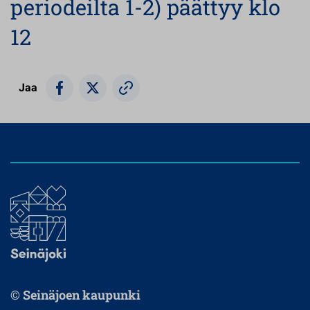
periodeilta 1-2) päättyy klo
12
Jaa
© Seinäjoen kaupunki