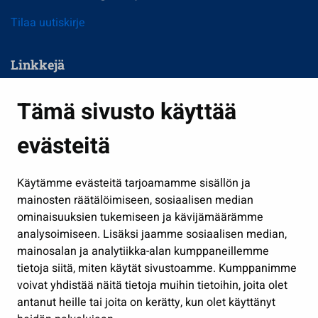
Tilaa uutiskirje
Linkkejä
Asuminen ja ympäristö
Tämä sivusto käyttää
Kasvatus ja opetus
evästeitä
Kulttuuri ja liikunta
Hallinto
Käytämme evästeitä tarjoamamme sisällön ja
Työ ja yrittäminen
mainosten räätälöimiseen, sosiaalisen median
Osallistu ja asioi
ominaisuuksien tukemiseen ja kävijämäärämme
analysoimiseen. Lisäksi jaamme sosiaalisen median,
Näytä omat evästeasetukseni
mainosalan ja analytiikka-alan kumppaneillemme
tietoja siitä, miten käytät sivustoamme. Kumppanimme
Seuraa meitä
voivat yhdistää näitä tietoja muihin tietoihin, joita olet
antanut heille tai joita on kerätty, kun olet käyttänyt