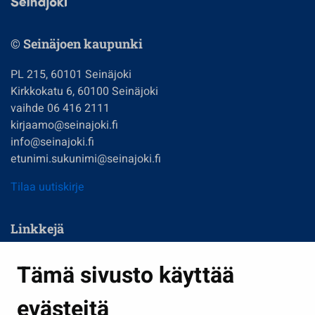
© Seinäjoen kaupunki
PL 215, 60101 Seinäjoki
Kirkkokatu 6, 60100 Seinäjoki
vaihde 06 416 2111
kirjaamo@seinajoki.fi
info@seinajoki.fi
etunimi.sukunimi@seinajoki.fi
Tilaa uutiskirje
Linkkejä
Asuminen ja ympäristö
Tämä sivusto käyttää
Kasvatus ja opetus
evästeitä
Kulttuuri ja liikunta