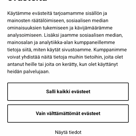
Hallinto
Käytämme evästeitä tarjoamamme sisällön ja
Työ ja yrittäminen
mainosten räätälöimiseen, sosiaalisen median
Osallistu ja asioi
ominaisuuksien tukemiseen ja kävijämäärämme
analysoimiseen. Lisäksi jaamme sosiaalisen median,
Näytä omat evästeasetukseni
mainosalan ja analytiikka-alan kumppaneillemme
tietoja siitä, miten käytät sivustoamme. Kumppanimme
Seuraa meitä
voivat yhdistää näitä tietoja muihin tietoihin, joita olet
antanut heille tai joita on kerätty, kun olet käyttänyt
heidän palvelujaan.
Salli kaikki evästeet
Vain välttämättömät evästeet
Näytä tiedot
Saavutettavuusseloste
| © Seinäjoki 2026