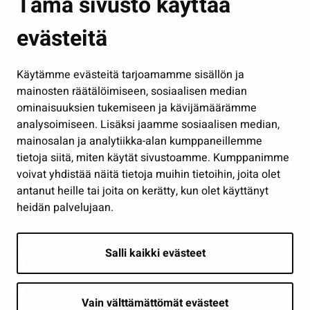
Tämä sivusto käyttää
Kasvatus ja opetus
evästeitä
Kulttuuri ja liikunta
Hallinto
Käytämme evästeitä tarjoamamme sisällön ja
Työ ja yrittäminen
mainosten räätälöimiseen, sosiaalisen median
Osallistu ja asioi
ominaisuuksien tukemiseen ja kävijämäärämme
analysoimiseen. Lisäksi jaamme sosiaalisen median,
Näytä omat evästeasetukseni
mainosalan ja analytiikka-alan kumppaneillemme
tietoja siitä, miten käytät sivustoamme. Kumppanimme
Seuraa meitä
voivat yhdistää näitä tietoja muihin tietoihin, joita olet
antanut heille tai joita on kerätty, kun olet käyttänyt
heidän palvelujaan.
Salli kaikki evästeet
Vain välttämättömät evästeet