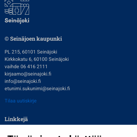
© Seinäjoen kaupunki
PL 215, 60101 Seinäjoki
Kirkkokatu 6, 60100 Seinäjoki
vaihde 06 416 2111
kirjaamo@seinajoki.fi
info@seinajoki.fi
etunimi.sukunimi@seinajoki.fi
Tilaa uutiskirje
Linkkejä
Asuminen ja ympäristö