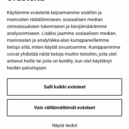
Hallinto
Käytämme evästeitä tarjoamamme sisällön ja
Työ ja yrittäminen
mainosten räätälöimiseen, sosiaalisen median
Osallistu ja asioi
ominaisuuksien tukemiseen ja kävijämäärämme
analysoimiseen. Lisäksi jaamme sosiaalisen median,
Näytä omat evästeasetukseni
mainosalan ja analytiikka-alan kumppaneillemme
tietoja siitä, miten käytät sivustoamme. Kumppanimme
Seuraa meitä
voivat yhdistää näitä tietoja muihin tietoihin, joita olet
antanut heille tai joita on kerätty, kun olet käyttänyt
heidän palvelujaan.
Salli kaikki evästeet
Vain välttämättömät evästeet
Näytä tiedot
Saavutettavuusseloste
| © Seinäjoki 2026