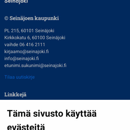
© Seinäjoen kaupunki
PL 215, 60101 Seinäjoki
Kirkkokatu 6, 60100 Seinäjoki
vaihde 06 416 2111
kirjaamo@seinajoki.fi
info@seinajoki.fi
etunimi.sukunimi@seinajoki.fi
Tilaa uutiskirje
Linkkejä
Asuminen ja ympäristö
Tämä sivusto käyttää
Kasvatus ja opetus
evästeitä
Kulttuuri ja liikunta