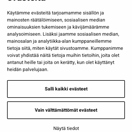
Hallinto
Käytämme evästeitä tarjoamamme sisällön ja
Työ ja yrittäminen
mainosten räätälöimiseen, sosiaalisen median
Osallistu ja asioi
ominaisuuksien tukemiseen ja kävijämäärämme
analysoimiseen. Lisäksi jaamme sosiaalisen median,
Näytä omat evästeasetukseni
mainosalan ja analytiikka-alan kumppaneillemme
tietoja siitä, miten käytät sivustoamme. Kumppanimme
Seuraa meitä
voivat yhdistää näitä tietoja muihin tietoihin, joita olet
antanut heille tai joita on kerätty, kun olet käyttänyt
heidän palvelujaan.
Salli kaikki evästeet
Vain välttämättömät evästeet
Näytä tiedot
Saavutettavuusseloste
| © Seinäjoki 2026