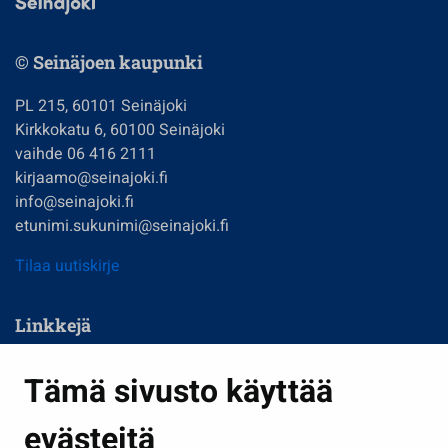
© Seinäjoen kaupunki
PL 215, 60101 Seinäjoki
Kirkkokatu 6, 60100 Seinäjoki
vaihde 06 416 2111
kirjaamo@seinajoki.fi
info@seinajoki.fi
etunimi.sukunimi@seinajoki.fi
Tilaa uutiskirje
Linkkejä
Asuminen ja ympäristö
Tämä sivusto käyttää
Kasvatus ja opetus
evästeitä
Kulttuuri ja liikunta