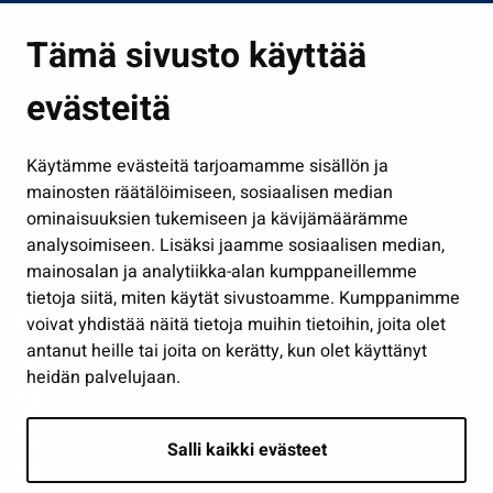
Asuminen ja ympäristö
Tämä sivusto käyttää
Kasvatus ja opetus
evästeitä
Kulttuuri ja liikunta
Hallinto
Käytämme evästeitä tarjoamamme sisällön ja
Työ ja yrittäminen
mainosten räätälöimiseen, sosiaalisen median
Osallistu ja asioi
ominaisuuksien tukemiseen ja kävijämäärämme
analysoimiseen. Lisäksi jaamme sosiaalisen median,
Näytä omat evästeasetukseni
mainosalan ja analytiikka-alan kumppaneillemme
tietoja siitä, miten käytät sivustoamme. Kumppanimme
Seuraa meitä
voivat yhdistää näitä tietoja muihin tietoihin, joita olet
antanut heille tai joita on kerätty, kun olet käyttänyt
heidän palvelujaan.
Salli kaikki evästeet