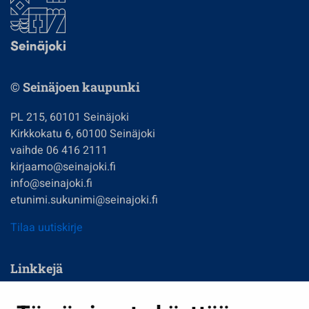
© Seinäjoen kaupunki
PL 215, 60101 Seinäjoki
Kirkkokatu 6, 60100 Seinäjoki
vaihde 06 416 2111
kirjaamo@seinajoki.fi
info@seinajoki.fi
etunimi.sukunimi@seinajoki.fi
Tilaa uutiskirje
Linkkejä
Asuminen ja ympäristö