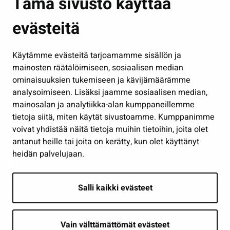
Tämä sivusto käyttää
Kasvatus ja opetus
evästeitä
Kulttuuri ja liikunta
Hallinto
Käytämme evästeitä tarjoamamme sisällön ja
Työ ja yrittäminen
mainosten räätälöimiseen, sosiaalisen median
Osallistu ja asioi
ominaisuuksien tukemiseen ja kävijämäärämme
analysoimiseen. Lisäksi jaamme sosiaalisen median,
Näytä omat evästeasetukseni
mainosalan ja analytiikka-alan kumppaneillemme
tietoja siitä, miten käytät sivustoamme. Kumppanimme
Seuraa meitä
voivat yhdistää näitä tietoja muihin tietoihin, joita olet
antanut heille tai joita on kerätty, kun olet käyttänyt
heidän palvelujaan.
Salli kaikki evästeet
Vain välttämättömät evästeet