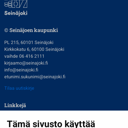
© Seinäjoen kaupunki
PL 215, 60101 Seinäjoki
Kirkkokatu 6, 60100 Seinäjoki
vaihde 06 416 2111
kirjaamo@seinajoki.fi
info@seinajoki.fi
etunimi.sukunimi@seinajoki.fi
Tilaa uutiskirje
Linkkejä
Asuminen ja ympäristö
Tämä sivusto käyttää
Kasvatus ja opetus