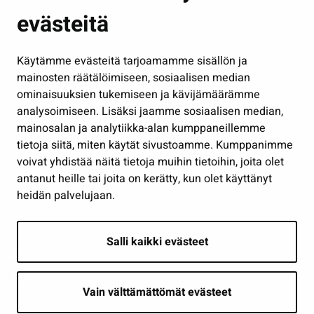
evästeitä
Kulttuuri ja liikunta
Hallinto
Käytämme evästeitä tarjoamamme sisällön ja
Työ ja yrittäminen
mainosten räätälöimiseen, sosiaalisen median
Osallistu ja asioi
ominaisuuksien tukemiseen ja kävijämäärämme
analysoimiseen. Lisäksi jaamme sosiaalisen median,
Näytä omat evästeasetukseni
mainosalan ja analytiikka-alan kumppaneillemme
tietoja siitä, miten käytät sivustoamme. Kumppanimme
Seuraa meitä
voivat yhdistää näitä tietoja muihin tietoihin, joita olet
antanut heille tai joita on kerätty, kun olet käyttänyt
heidän palvelujaan.
Salli kaikki evästeet
Vain välttämättömät evästeet