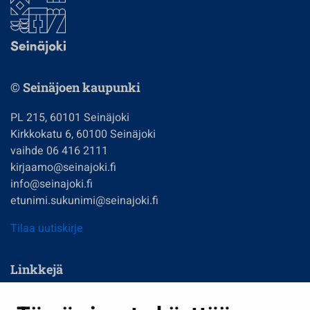
© Seinäjoen kaupunki
PL 215, 60101 Seinäjoki
Kirkkokatu 6, 60100 Seinäjoki
vaihde 06 416 2111
kirjaamo@seinajoki.fi
info@seinajoki.fi
etunimi.sukunimi@seinajoki.fi
Tilaa uutiskirje
Linkkejä
Asuminen ja ympäristö