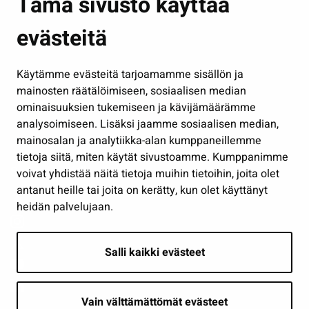
Tämä sivusto käyttää
Kasvatus ja opetus
evästeitä
Kulttuuri ja liikunta
Hallinto
Käytämme evästeitä tarjoamamme sisällön ja
Työ ja yrittäminen
mainosten räätälöimiseen, sosiaalisen median
Osallistu ja asioi
ominaisuuksien tukemiseen ja kävijämäärämme
analysoimiseen. Lisäksi jaamme sosiaalisen median,
Näytä omat evästeasetukseni
mainosalan ja analytiikka-alan kumppaneillemme
tietoja siitä, miten käytät sivustoamme. Kumppanimme
Seuraa meitä
voivat yhdistää näitä tietoja muihin tietoihin, joita olet
antanut heille tai joita on kerätty, kun olet käyttänyt
heidän palvelujaan.
Salli kaikki evästeet
Vain välttämättömät evästeet