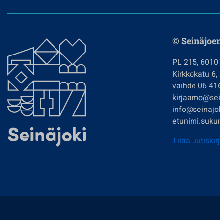
© Seinäjoe
PL 215, 6010
Kirkkokatu 6,
vaihde 06 41
kirjaamo@sein
info@seinajok
etunimi.sukun
Tilaa uutiskir