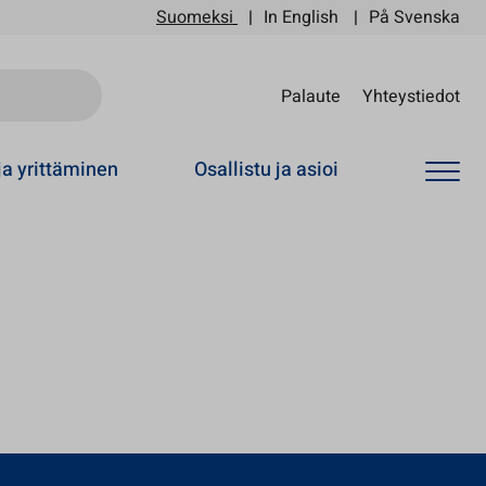
Suomeksi
In English
På Svenska
Sii
Palaute
Yhteystiedot
ja yrittäminen
Osallistu ja asioi