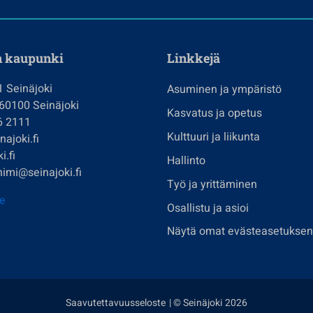
n kaupunki
Linkkejä
1 Seinäjoki
Asuminen ja ympäristö
 60100 Seinäjoki
Kasvatus ja opetus
6 2111
Kulttuuri ja liikunta
ajoki.fi
i.fi
Hallinto
imi@seinajoki.fi
Työ ja yrittäminen
je
Osallistu ja asioi
Näytä omat evästeasetuksen
Saavutettavuusseloste
| © Seinäjoki 2026