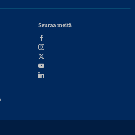
Seuraa meitä
i