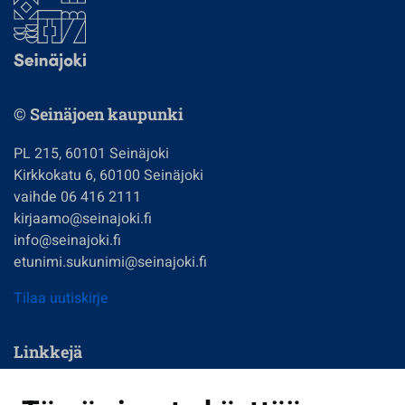
© Seinäjoen kaupunki
PL 215, 60101 Seinäjoki
Kirkkokatu 6, 60100 Seinäjoki
vaihde 06 416 2111
kirjaamo@seinajoki.fi
info@seinajoki.fi
etunimi.sukunimi@seinajoki.fi
Tilaa uutiskirje
Linkkejä
Asuminen ja ympäristö