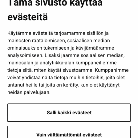
Tämä sivusto käyttää
Kasvatus ja opetus
evästeitä
Kulttuuri ja liikunta
Hallinto
Käytämme evästeitä tarjoamamme sisällön ja
Työ ja yrittäminen
mainosten räätälöimiseen, sosiaalisen median
Osallistu ja asioi
ominaisuuksien tukemiseen ja kävijämäärämme
analysoimiseen. Lisäksi jaamme sosiaalisen median,
Näytä omat evästeasetukseni
mainosalan ja analytiikka-alan kumppaneillemme
tietoja siitä, miten käytät sivustoamme. Kumppanimme
Seuraa meitä
voivat yhdistää näitä tietoja muihin tietoihin, joita olet
antanut heille tai joita on kerätty, kun olet käyttänyt
heidän palvelujaan.
Salli kaikki evästeet
Vain välttämättömät evästeet