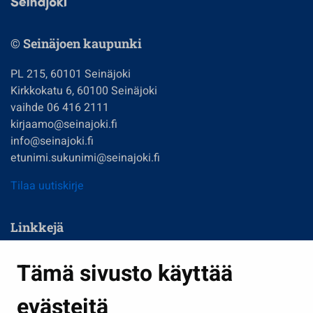
© Seinäjoen kaupunki
PL 215, 60101 Seinäjoki
Kirkkokatu 6, 60100 Seinäjoki
vaihde 06 416 2111
kirjaamo@seinajoki.fi
info@seinajoki.fi
etunimi.sukunimi@seinajoki.fi
Tilaa uutiskirje
Linkkejä
Asuminen ja ympäristö
Tämä sivusto käyttää
Kasvatus ja opetus
evästeitä
Kulttuuri ja liikunta