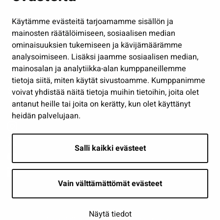
Hallinto
Käytämme evästeitä tarjoamamme sisällön ja
Työ ja yrittäminen
mainosten räätälöimiseen, sosiaalisen median
Osallistu ja asioi
ominaisuuksien tukemiseen ja kävijämäärämme
analysoimiseen. Lisäksi jaamme sosiaalisen median,
Näytä omat evästeasetukseni
mainosalan ja analytiikka-alan kumppaneillemme
tietoja siitä, miten käytät sivustoamme. Kumppanimme
Seuraa meitä
voivat yhdistää näitä tietoja muihin tietoihin, joita olet
antanut heille tai joita on kerätty, kun olet käyttänyt
heidän palvelujaan.
Salli kaikki evästeet
Vain välttämättömät evästeet
Näytä tiedot
Saavutettavuusseloste
| © Seinäjoki 2026