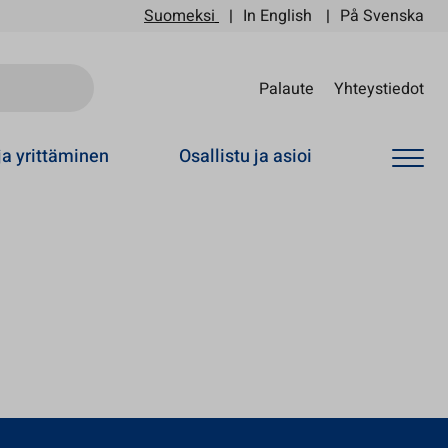
Suomeksi
In English
På Svenska
Sii
Palaute
Yhteystiedot
ja yrittäminen
Osallistu ja asioi