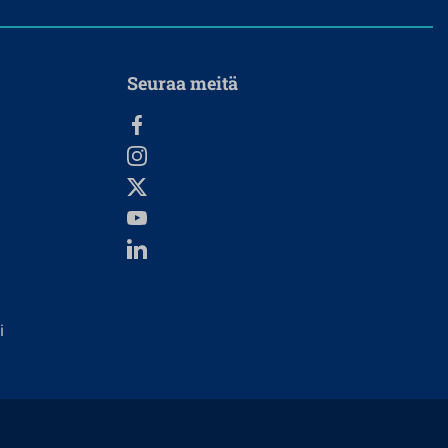
Seuraa meitä
i