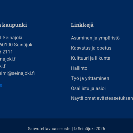
n kaupunki
Linkkejä
1 Seinäjoki
Asuminen ja ympäristö
 60100 Seinäjoki
Kasvatus ja opetus
6 2111
Kulttuuri ja liikunta
ajoki.fi
i.fi
Hallinto
imi@seinajoki.fi
Työ ja yrittäminen
je
Osallistu ja asioi
Näytä omat evästeasetuksen
Saavutettavuusseloste
| © Seinäjoki 2026