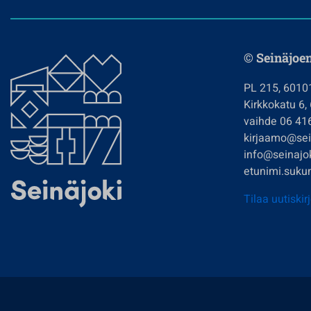
© Seinäjoe
PL 215, 6010
Kirkkokatu 6,
vaihde 06 41
kirjaamo@sein
info@seinajok
etunimi.sukun
Tilaa uutiskir