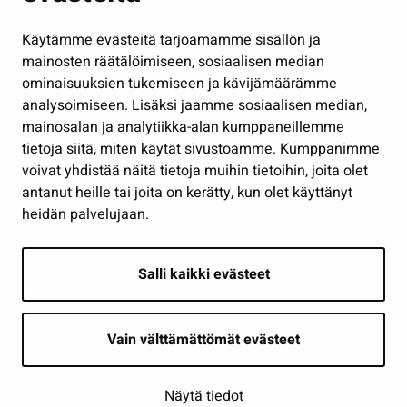
Hallinto
Käytämme evästeitä tarjoamamme sisällön ja
Työ ja yrittäminen
mainosten räätälöimiseen, sosiaalisen median
Osallistu ja asioi
ominaisuuksien tukemiseen ja kävijämäärämme
analysoimiseen. Lisäksi jaamme sosiaalisen median,
Näytä omat evästeasetukseni
mainosalan ja analytiikka-alan kumppaneillemme
tietoja siitä, miten käytät sivustoamme. Kumppanimme
Seuraa meitä
voivat yhdistää näitä tietoja muihin tietoihin, joita olet
antanut heille tai joita on kerätty, kun olet käyttänyt
heidän palvelujaan.
Salli kaikki evästeet
Vain välttämättömät evästeet
Näytä tiedot
Saavutettavuusseloste
| © Seinäjoki 2026