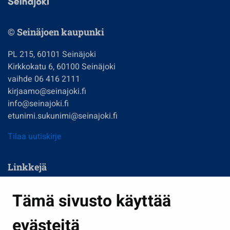
© Seinäjoen kaupunki
PL 215, 60101 Seinäjoki
Kirkkokatu 6, 60100 Seinäjoki
vaihde 06 416 2111
kirjaamo@seinajoki.fi
info@seinajoki.fi
etunimi.sukunimi@seinajoki.fi
Tilaa uutiskirje
Linkkejä
Asuminen ja ympäristö
Tämä sivusto käyttää
Kasvatus ja opetus
evästeitä
Kulttuuri ja liikunta