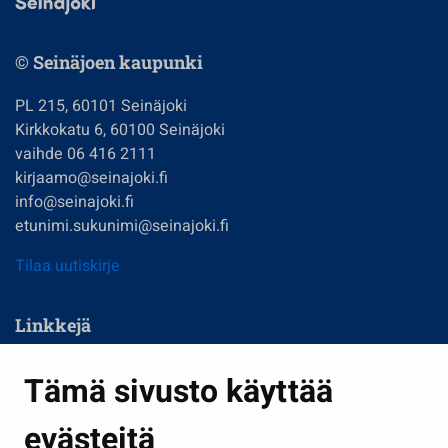
© Seinäjoen kaupunki
PL 215, 60101 Seinäjoki
Kirkkokatu 6, 60100 Seinäjoki
vaihde 06 416 2111
kirjaamo@seinajoki.fi
info@seinajoki.fi
etunimi.sukunimi@seinajoki.fi
Tilaa uutiskirje
Linkkejä
Asuminen ja ympäristö
Tämä sivusto käyttää
Kasvatus ja opetus
evästeitä
Kulttuuri ja liikunta