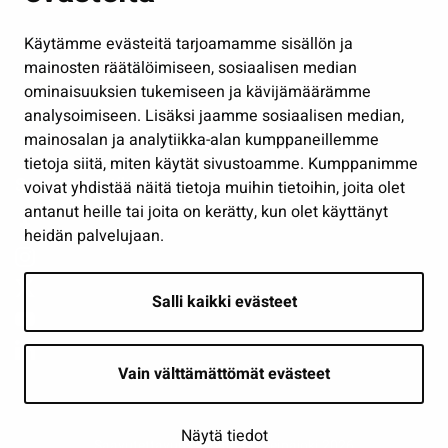
Hallinto
Käytämme evästeitä tarjoamamme sisällön ja
Työ ja yrittäminen
mainosten räätälöimiseen, sosiaalisen median
Osallistu ja asioi
ominaisuuksien tukemiseen ja kävijämäärämme
analysoimiseen. Lisäksi jaamme sosiaalisen median,
Näytä omat evästeasetukseni
mainosalan ja analytiikka-alan kumppaneillemme
tietoja siitä, miten käytät sivustoamme. Kumppanimme
Seuraa meitä
voivat yhdistää näitä tietoja muihin tietoihin, joita olet
antanut heille tai joita on kerätty, kun olet käyttänyt
heidän palvelujaan.
Salli kaikki evästeet
Vain välttämättömät evästeet
Näytä tiedot
Saavutettavuusseloste
| © Seinäjoki 2026